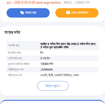
মূল্য：USD 0.02-0.05 and negotiation
MOQ：10000 পিসি
ভালো দাম
এখন যোগাযোগ
পণ্যের বর্ণনা
,
,
স্তরিত 3 সাইড সিল ব্যাগ
থ্রি লেয়ার 3 সাইড সিল ব্যাগ
লক্ষণীয় করা
3 সাইড ফুড প্যাকেজিং পাউচ
উৎপত্তি স্থল
চীন
ডেলিভারি সময়
5-10 দিন
ন্যূনতম চাহিদার পরিমাণ
10000 পিসি
পরিচিতিমুলক নাম
JUNNAN
পরিশোধের শর্ত
এল/সি, টি/টি, ওয়েস্টার্ন ইউনিয়ন, পেপাল
আরো দেখুন