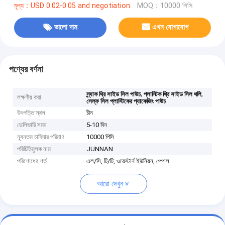
মূল্য：USD 0.02-0.05 and negotiation
MOQ：10000 পিসি
ভালো দাম
এখন যোগাযোগ
পণ্যের বর্ণনা
,
,
স্ন্যাক থ্রি সাইড সিল পাউচ
প্লাস্টিক থ্রি সাইড সিল থলি
লক্ষণীয় করা
সেল্ফ সিল প্লাস্টিকের প্যাকেজিং পাউচ
উৎপত্তি স্থল
চীন
ডেলিভারি সময়
5-10 দিন
ন্যূনতম চাহিদার পরিমাণ
10000 পিসি
পরিচিতিমুলক নাম
JUNNAN
পরিশোধের শর্ত
এল/সি, টি/টি, ওয়েস্টার্ন ইউনিয়ন, পেপাল
আরো দেখুন