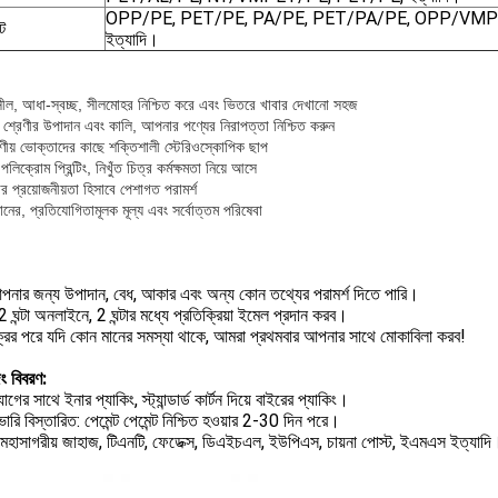
OPP/PE, PET/PE, PA/PE, PET/PA/PE, OPP/VMP
্ট
ইত্যাদি।
ীল, আধা-স্বচ্ছ, সীলমোহর নিশ্চিত করে এবং ভিতরে খাবার দেখানো সহজ
 শ্রেণীর উপাদান এবং কালি, আপনার পণ্যের নিরাপত্তা নিশ্চিত করুন
ণীয় ভোক্তাদের কাছে শক্তিশালী স্টেরিওস্কোপিক ছাপ
লিক্রোম প্রিন্টিং, নিখুঁত চিত্র কর্মক্ষমতা নিয়ে আসে
 প্রয়োজনীয়তা হিসাবে পেশাগত পরামর্শ
ানের, প্রতিযোগিতামূলক মূল্য এবং সর্বোত্তম পরিষেবা
নার জন্য উপাদান, বেধ, আকার এবং অন্য কোন তথ্যের পরামর্শ দিতে পারি।
ঘন্টা অনলাইনে, 2 ঘন্টার মধ্যে প্রতিক্রিয়া ইমেল প্রদান করব।
ক্রির পরে যদি কোন মানের সমস্যা থাকে, আমরা প্রথমবার আপনার সাথে মোকাবিলা করব!
ং বিবরণ:
াগের সাথে ইনার প্যাকিং, স্ট্যান্ডার্ড কার্টন দিয়ে বাইরের প্যাকিং।
ারি বিস্তারিত: পেমেন্ট পেমেন্ট নিশ্চিত হওয়ার 2-30 দিন পরে।
 মহাসাগরীয় জাহাজ, টিএনটি, ফেডেক্স, ডিএইচএল, ইউপিএস, চায়না পোস্ট, ইএমএস ইত্যাদি