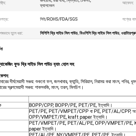
জলরোধী, উচ্চ বাধা, স্নিগ্ধতা, টেকসই,
ষ্ট্য:
আবেদন:
ফ্যাশনেবল
দপত্র:
সিই/ROHS/FDA/SGS
পণ্যের না
েষভাবে তুলে ধরা:
সিপিপি থ্রি সাইড সিল পাউচ
,
বিওপিপি থ্রি সাইড সিল পাউচ
,
ওয়াটারপ্র
ণনা
প্যাকেজিং ফুড থ্রি সাইড সিল পাউচ হ্যাং হোল সহ
িকেশন:
বারের দীর্ঘমেয়াদী সঞ্চয়: শুকনো ফল, জলখাবার, ক্যান্ডি, সিরিয়াল, নিরাময় করা মাংস, পনির, 
ারের স্বল্পমেয়াদী সঞ্চয়: শাকসবজি, মাংস, তরল, মিলচিগ।
ক
BOPP/CPP, BOPP/PE, PET/PE, ইত্যাদি।
PET/PE, PET/VMPET/CPP বা PE, PET/AL/CPP, অথ
OPP/VMPET/PE, kraft paper ইত্যাদি।
PET/VMPET/PE, PET/AL/PE, OPP/VMPET/PE, K
paper ইত্যাদি।
PET/AL/PE, NY/VMPET/PE, PET/PE, ইত্যাদি।