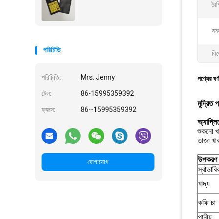
বৈশি
সন
পরিচিতি
বিশ
পরিচিতি:
Mrs. Jenny
পণ্যের বর্
টেল:
86-15995359392
মুদ্রিত 
ফ্যাক্স:
86--15995359392
অ্যাপ্ল
শুকনো খা
তাজা খাব
উপকরণ
যোগাযোগ
স্বাভাবি
খাদ্য
কফি চা
পানীয়