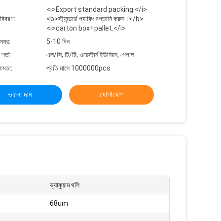
<i>Export standard packing.</i>
 বিবরণ:
<b>স্ট্যান্ডার্ড প্যাকিং রপ্তানি করুন।</b>
<i>carton box+pallet.</i>
সময়:
5-10 দিন
শর্ত:
এল/সি, টি/টি, ওয়েস্টার্ন ইউনিয়ন, পেপাল
্ষমতা:
প্রতি মাসে 1000000pcs
ভালো দাম
যোগাযোগ
ভ্যাকুয়াম থলি
68um