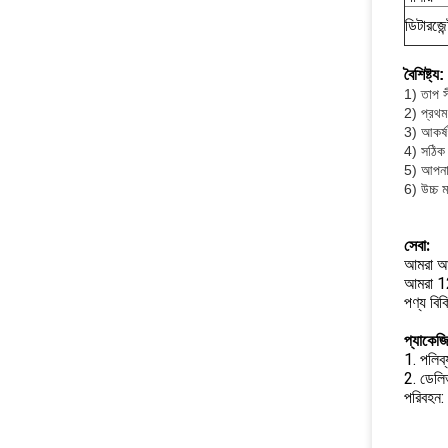
ডিটারজেন
বৈশিষ্ট্য:
1) তাপ স
2) প্রথম
3) আকর্ষ
4) সঠিক প
5) আপনার
6) উচ্চ ম
সেবা:
আমরা আপ
আমরা 12 
পণ্য বি
প্যাকেজি
1. পলিব্য
2. ডেলিভ
পরিবহন: