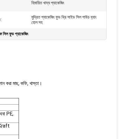
হিমায়িত খাদ্য প্যাকেজিং
মুদ্রিত প্যাকেজিং ফুড থ্রি সাইড সিল পাউচ হ্যাং
ম:
হোল সহ
ুফ সিল ফুড প্যাকেজিং
ধূমপান করা মাছ, কফি, খাস্তা।
বা PE,
raft