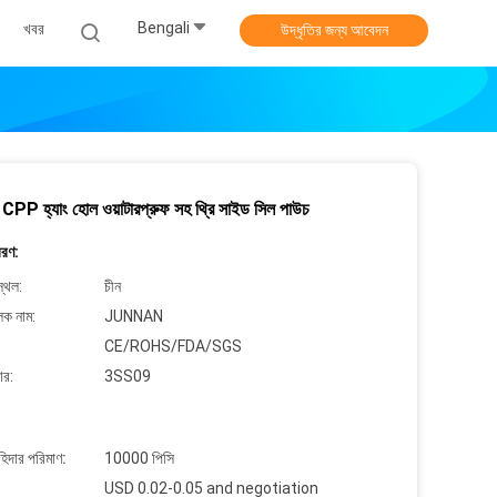
Bengali
খবর
উদ্ধৃতির জন্য আবেদন
P হ্যাং হোল ওয়াটারপ্রুফ সহ থ্রি সাইড সিল পাউচ
বরণ:
্থল:
চীন
লক নাম:
JUNNAN
CE/ROHS/FDA/SGS
ার:
3SS09
াহিদার পরিমাণ:
10000 পিসি
USD 0.02-0.05 and negotiation