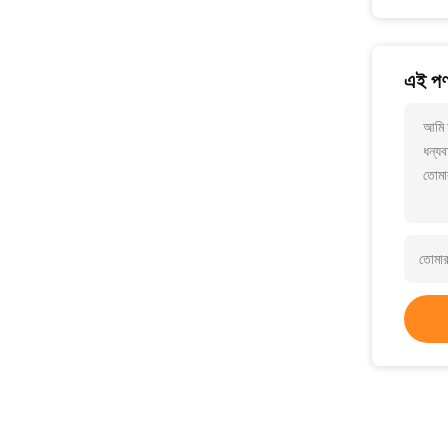
এই পণ্
আমি 
ধন্যব
তোমা