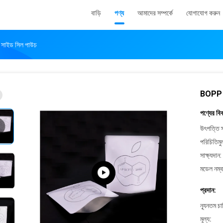
বাড়ি
পণ্য
আমাদের সম্পর্কে
যোগাযোগ করুন
ি সাইড সিল পাউচ
BOPP CP
পণ্যের বি
উৎপত্তি স
পরিচিতিমু
সাক্ষ্যদান:
মডেল নম্ব
প্রদান:
ন্যূনতম চ
মূল্য: