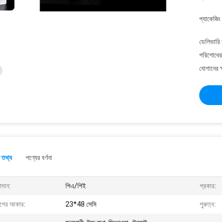
প্যাকেজিং
ডেলিভারি 
পরিশোধের 
যোগানের ক
 তথ্য
পণ্যের বর্ণনা
াদান:
পিএ/পিই
প্রকার:
যাগের আকার:
23*48 সেমি
পুরুত্ব: