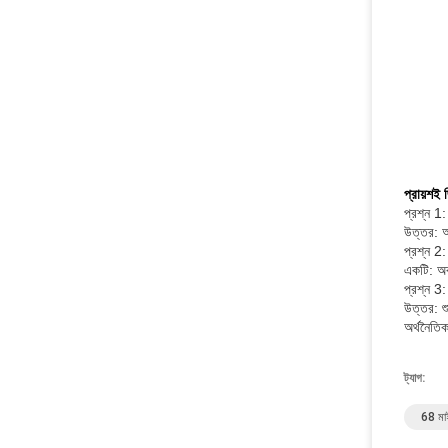
প্রায়শই 
প্রশ্ন 1:
উত্তর: আ
প্রশ্ন 2
একটি: অব
প্রশ্ন 3
উত্তর: শ
অর্থনৈতি
ট্যাগ:
68 মাই