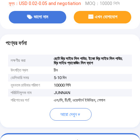
মূল্য：USD 0.02-0.05 and negotiation
MOQ：10000 পিসি
ভালো দাম
এখন যোগাযোগ
পণ্যের বর্ণনা
,
,
ছোট থ্রি সাইড সিল পাউচ
ইকো থ্রি সাইড সিল পাউচ
লক্ষণীয় করা
থ্রি সাইড প্যাকেজিং সিল ব্যাগ
উৎপত্তি স্থল
চীন
ডেলিভারি সময়
5-10 দিন
ন্যূনতম চাহিদার পরিমাণ
10000 পিসি
পরিচিতিমুলক নাম
JUNNAN
পরিশোধের শর্ত
এল/সি, টি/টি, ওয়েস্টার্ন ইউনিয়ন, পেপাল
আরো দেখুন