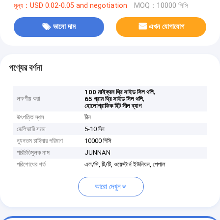
মূল্য：USD 0.02-0.05 and negotiation
MOQ：10000 পিসি
ভালো দাম
এখন যোগাযোগ
পণ্যের বর্ণনা
,
100 মাইক্রন থ্রি সাইড সিল থলি
লক্ষণীয় করা
,
65 গ্রাম থ্রি সাইড সিল থলি
হোলোগ্রাফিক হিট সীল ব্যাগ
উৎপত্তি স্থল
চীন
ডেলিভারি সময়
5-10 দিন
ন্যূনতম চাহিদার পরিমাণ
10000 পিসি
পরিচিতিমুলক নাম
JUNNAN
পরিশোধের শর্ত
এল/সি, টি/টি, ওয়েস্টার্ন ইউনিয়ন, পেপাল
আরো দেখুন