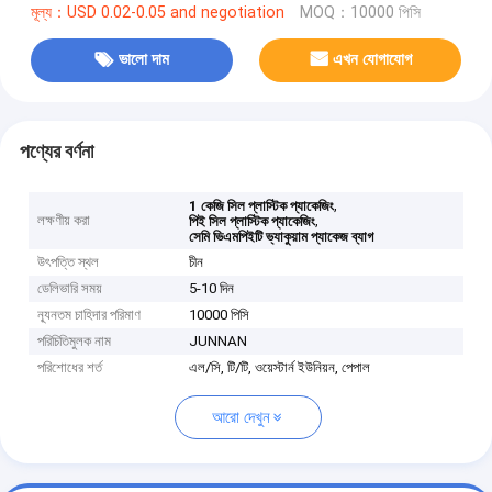
মূল্য：USD 0.02-0.05 and negotiation
MOQ：10000 পিসি
ভালো দাম
এখন যোগাযোগ
পণ্যের বর্ণনা
,
1 কেজি সিল প্লাস্টিক প্যাকেজিং
লক্ষণীয় করা
,
পিই সিল প্লাস্টিক প্যাকেজিং
সেমি ভিএমপিইটি ভ্যাকুয়াম প্যাকেজ ব্যাগ
উৎপত্তি স্থল
চীন
ডেলিভারি সময়
5-10 দিন
ন্যূনতম চাহিদার পরিমাণ
10000 পিসি
পরিচিতিমুলক নাম
JUNNAN
পরিশোধের শর্ত
এল/সি, টি/টি, ওয়েস্টার্ন ইউনিয়ন, পেপাল
আরো দেখুন