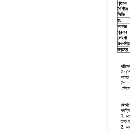
পৃষ্ঠতল
বৈশিষ্ট্য
সিলিং
রং
আকার
পুরুত্ব
লোগো
উৎপত্ত
মন্তব্য
পরিষেব
উদ্ধৃ
আমরা 
উপাদা
এদিকে
কিভাব
প্রক্র
1. আপ
তারপর
2. আম