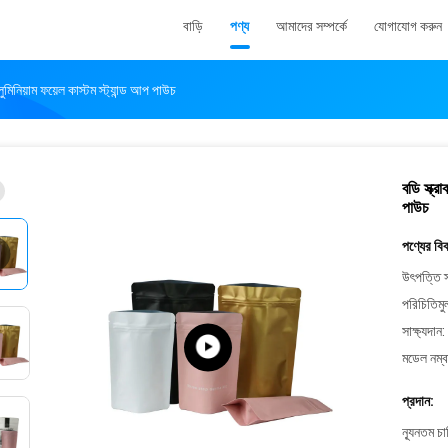
বাড়ি
পণ্য
আমাদের সম্পর্কে
যোগাযোগ করুন
ালুমিনিয়াম ফয়েল কাস্টম স্ট্যান্ড আপ পাউচ
বডি স্ক্র
পাউচ
পণ্যের বি
উৎপত্তি স
পরিচিতিমু
সাক্ষ্যদান:
মডেল নম্ব
প্রদান:
ন্যূনতম চ