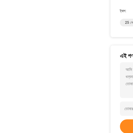
ট্যাগ:
25 সেম
এই পণ্
আমি আ
ধন্যব
তোমা