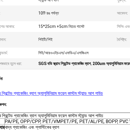
ইপ:
স্ট্যান্ড আপ থলি
পুরুত্ব:
:
10টি রঙ পর্যন্ত
আবেদন:
যাগের আকার:
15*25cm +5cm নিচের গাসেট
সিলিং এবং 
াদান:
পিইটি/পিই
বৈশিষ্ট্য:
যান্ডার্ড:
সিই/আরওএইচএস/এফডিএ/এসজিএস
েষভাবে তুলে ধরা:
SGS বডি স্ক্রাব প্রিন্টেড প্যাকেজিং ব্যাগ
,
200um অ্যালুমিনিয়াম ফয়েল 
ণনা
াব প্রিন্টেড প্যাকেজিং ব্যাগ অ্যালুমিনিয়াম ফয়েল কাস্টম স্ট্যান্ড আপ পাউচ
কেশন:
রাব প্রিন্টেড প্যাকেজিং ব্যাগ অ্যালুমিনিয়াম ফয়েল কাস্টম স্ট্যান্ড আপ পাউচ
PA/PE, OPP/CPP, PET/VMPET/PE, PET/AL/PE, BOPP, PVC ইত
বহার
খাদ্য প্যাকেজিং এবং প্লাস্টিকের ব্যাগ