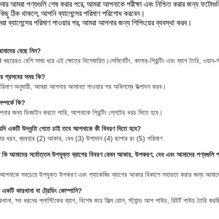
বার আমরা পণ্যগুলি শেষ করার পরে, আমরা আপনাকে পরীক্ষা এবং নিশ্চিত করার জন্য ফটোগুলি
কিছু ঠিক থাকলে, আপনি ব্যালেন্সের পরিমাণ পরিশোধ করবেন।
রা ব্যালেন্সের পরিমাণ পাওয়ার পর, আমরা আপনার জন্য শিপিংয়ের ব্যবস্থা করব।
আমাদের বেছে নিন?
বছরেরও বেশি সময় ধরে এই ক্ষেত্রে বিশেষায়িত।লেমিনেটিং, কালার-প্রিন্টিং এবং ব্যাগ তৈরি, ওয়া
 প্রসবের সময় কি?
িমাণ অনুযায়ী, আমরা আপনার আমানত পাওয়ার পর অবিলম্বে উত্পাদন করব।
সম্পর্কে কি?
ার জন্য ডিজাইন করতে পারি, আপনাকে প্রিন্টিং প্লেটের খরচ দিতে হবে।
দি একটি উদ্ধৃতি পেতে চাই তবে আপনাকে কী বিবরণ দিতে হবে?
গের ধরন, ব্যবহার (2) আকার, বেধ (3) উপাদান (4) ছাপার রং (5) পরিমাণ
কি আমাদের সর্বোত্তম উপযুক্ত ব্যাগের বিবরণ যেমন আকার, উপকরণ, বেধ এবং আমাদের পণ্যগুলি প্যাক 
আপনাকে সবচেয়ে উপযুক্ত উপকরণ এবং প্যাকেজিং ব্যাগের আকার বিকাশে সহায়তা করার জন্য আমাদ
একটি কারখানা বা ট্রেডিং কোম্পানি?
ানা, সব ধরনের প্লাস্টিকের ব্যাগ, বিশেষ করে ফিল্ম রোল, স্ট্যান্ড আপ পাউচ, রিটর্ট পাউচ তৈরি কর