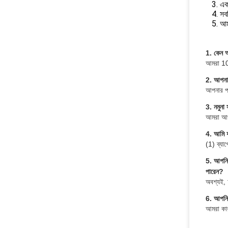
3. এক
4. সব
5. আম
1. কেন 
আমরা 10 
2. আপনার
আপনার পর
3. নমুনা 
আমরা আপন
4. আমি য
(1) ব্যা
5. আপনি 
পারেন?
অবশ্যই, 
6. আপনি 
আমরা কারখ