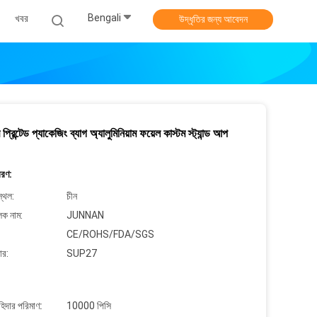
Bengali
খবর
উদ্ধৃতির জন্য আবেদন
াব প্রিন্টেড প্যাকেজিং ব্যাগ অ্যালুমিনিয়াম ফয়েল কাস্টম স্ট্যান্ড আপ
বরণ:
্থল:
চীন
লক নাম:
JUNNAN
CE/ROHS/FDA/SGS
ার:
SUP27
াহিদার পরিমাণ:
10000 পিসি