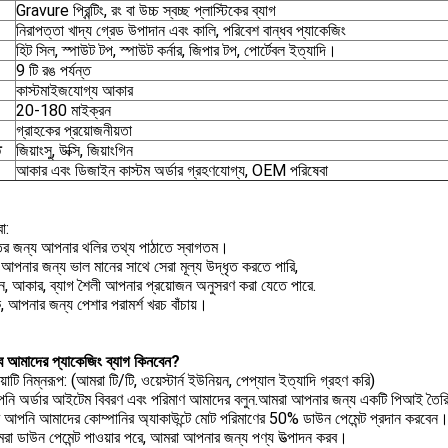
Gravure প্রিন্টিং, রং বা উচ্চ স্বচ্ছ প্লাস্টিকের ব্যাগ
নিরাপত্তা খাদ্য গ্রেড উপাদান এবং কালি, পরিবেশ বান্ধব প্যাকেজিং
হিট সিল, স্পাউট টপ, স্পাউট কর্নার, জিপার টপ, পোর্টেবল ইত্যাদি।
9 টি রঙ পর্যন্ত
কাস্টমাইজযোগ্য আকার
20-180 মাইক্রন
গ্রাহকের প্রয়োজনীয়তা
ি
জিয়াংসু, উক্সি, জিয়াংগিন
আকার এবং ডিজাইন কাস্টম অর্ডার গ্রহণযোগ্য, OEM পরিষেবা
া:
তির জন্য আপনার থলির তথ্য পাঠাতে স্বাগতম।
আপনার জন্য ভাল মানের সাথে সেরা মূল্য উদ্ধৃত করতে পারি,
ন, আকার, ব্যাগ শৈলী আপনার প্রয়োজন অনুসরণ করা যেতে পারে.
, আপনার জন্য পেশার পরামর্শ খরচ বাঁচায়।
ে আমাদের প্যাকেজিং ব্যাগ কিনবেন?
িয়াটি নিম্নরূপ: (আমরা টি/টি, ওয়েস্টার্ন ইউনিয়ন, পেপ্যাল ​​ইত্যাদি গ্রহণ করি)
নি অর্ডার আইটেম বিবরণ এবং পরিমাণ আমাদের বলুন.আমরা আপনার জন্য একটি পিআই তৈর
 আপনি আমাদের কোম্পানির অ্যাকাউন্টে মোট পরিমাণের 50% ডাউন পেমেন্ট প্রদান করবেন
রা ডাউন পেমেন্ট পাওয়ার পরে, আমরা আপনার জন্য পণ্য উত্পাদন করব।