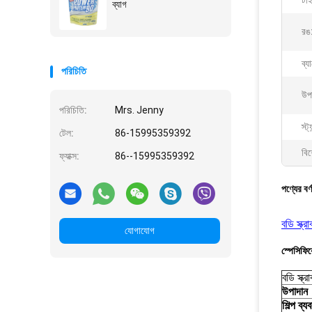
টা
ব্যাগ
রঙ
ব্
পরিচিতি
উপ
পরিচিতি:
Mrs. Jenny
স্ট্
টেল:
86-15995359392
বিশ
ফ্যাক্স:
86--15995359392
পণ্যের বর্
বডি স্ক্র
যোগাযোগ
স্পেসিফি
বডি স্ক্
উপাদান
শিল্প ব্য