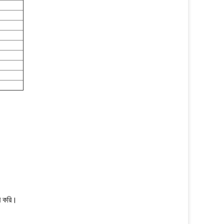
ি করি।
।