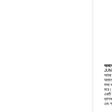
আমাদের
JUNNA
আমরা খ
আমাদে
সময় 
করে।
একটি ব
ব্যাপক
এবং প