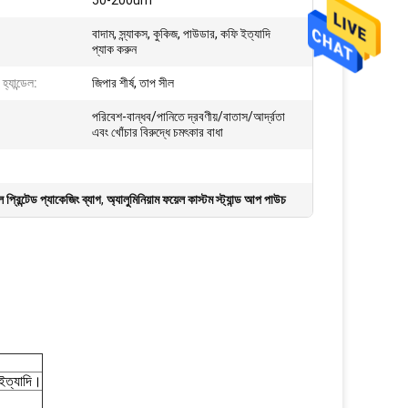
50-200um
বাদাম, স্ন্যাকস, কুকিজ, পাউডার, কফি ইত্যাদি
প্যাক করুন
হ্যান্ডেল:
জিপার শীর্ষ, তাপ সীল
পরিবেশ-বান্ধব/পানিতে দ্রবণীয়/বাতাস/আর্দ্রতা
এবং খোঁচার বিরুদ্ধে চমৎকার বাধা
প্রিন্টেড প্যাকেজিং ব্যাগ
,
অ্যালুমিনিয়াম ফয়েল কাস্টম স্ট্যান্ড আপ পাউচ
্যাদি।