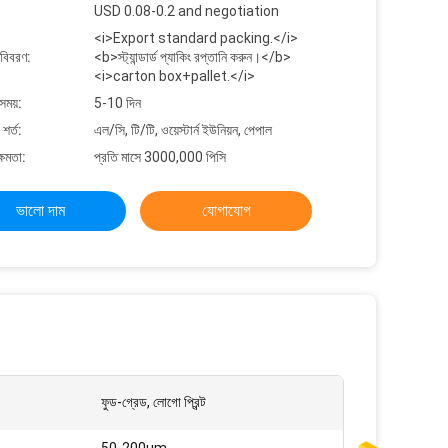
USD 0.08-0.2 and negotiation
<i>Export standard packing.</i>
 বিবরণ:
<b>স্ট্যান্ডার্ড প্যাকিং রপ্তানি করুন।</b>
<i>carton box+pallet.</i>
সময়:
5-10 দিন
শর্ত:
এল/সি, টি/টি, ওয়েস্টার্ন ইউনিয়ন, পেপাল
্ষমতা:
প্রতি মাসে 3000,000 পিসি
ভালো দাম
যোগাযোগ
ফুড-গ্রেড, লোগো প্রিন্ট