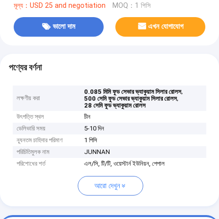
মূল্য：USD 25 and negotiation
MOQ：1 পিসি
ভালো দাম
এখন যোগাযোগ
পণ্যের বর্ণনা
,
0.085 মিমি ফুড সেভার ভ্যাকুয়াম সিলার রোলস
লক্ষণীয় করা
,
500 সেমি ফুড সেভার ভ্যাকুয়াম সিলার রোলস
28 সেমি ফুড ভ্যাকুয়াম রোলস
উৎপত্তি স্থল
চীন
ডেলিভারি সময়
5-10 দিন
ন্যূনতম চাহিদার পরিমাণ
1 পিসি
পরিচিতিমুলক নাম
JUNNAN
পরিশোধের শর্ত
এল/সি, টি/টি, ওয়েস্টার্ন ইউনিয়ন, পেপাল
আরো দেখুন