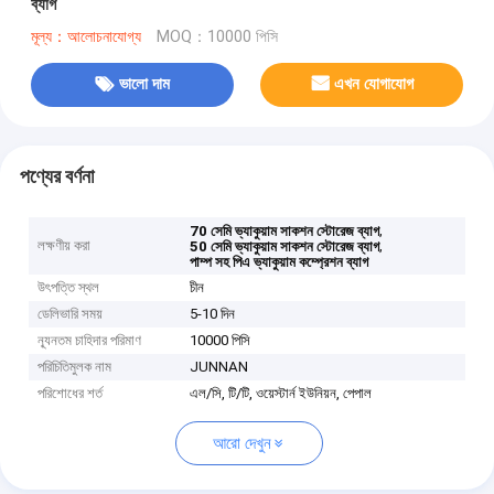
ব্যাগ
মূল্য：আলোচনাযোগ্য
MOQ：10000 পিসি
ভালো দাম
এখন যোগাযোগ
পণ্যের বর্ণনা
,
70 সেমি ভ্যাকুয়াম সাকশন স্টোরেজ ব্যাগ
লক্ষণীয় করা
,
50 সেমি ভ্যাকুয়াম সাকশন স্টোরেজ ব্যাগ
পাম্প সহ পিএ ভ্যাকুয়াম কম্প্রেশন ব্যাগ
উৎপত্তি স্থল
চীন
ডেলিভারি সময়
5-10 দিন
ন্যূনতম চাহিদার পরিমাণ
10000 পিসি
পরিচিতিমুলক নাম
JUNNAN
পরিশোধের শর্ত
এল/সি, টি/টি, ওয়েস্টার্ন ইউনিয়ন, পেপাল
আরো দেখুন