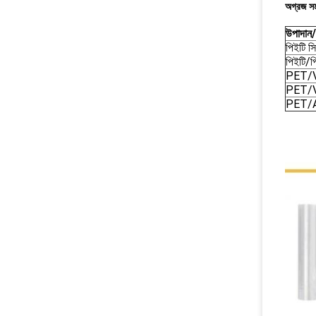
অগ্রজ স
উপাদান/
পিইটি সি
পিইটি/প
PET/
PET/
PET/