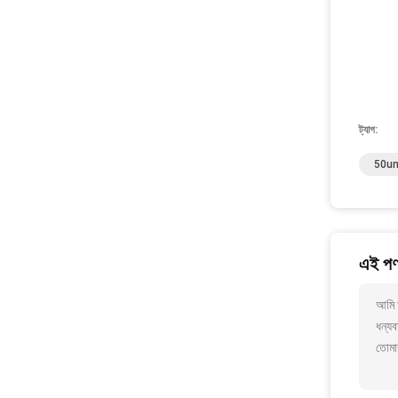
ট্যাগ:
50um প
এই পণ্
আমি 
ধন্যব
তোমা