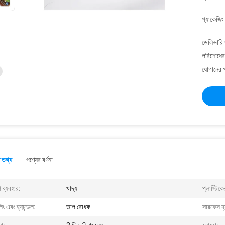
প্যাকেজিং
ডেলিভারি 
পরিশোধের 
যোগানের ক
 তথ্য
পণ্যের বর্ণনা
্প ব্যবহার:
খাদ্য
প্লাস্টিক
িং এবং হ্যান্ডেল:
তাপ রোধক
সারফেস হ্য