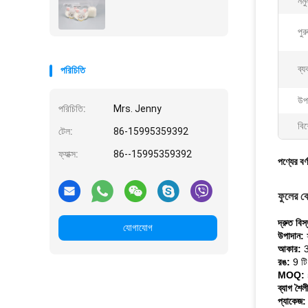
নমু
পুর
ব্য
পরিচিতি
উপ
পরিচিতি:
Mrs. Jenny
বিশ
টেল:
86-15995359392
ফ্যাক্স:
86--15995359392
পণ্যের বর্
ফুলের কে
দ্রুত বিস
যোগাযোগ
উপাদান:
আকার:
3
রঙ:
9 টি
MOQ:
ব্যাগ শৈ
প্যাকেজ: