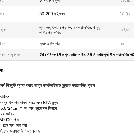
না:
3 দিন, বিনামূল্যে
লোগো:
ুত্ব:
50-200 মাইক্রন
বৈশিষ্ট্য:
প্যাকেজ, উপহার প্যাকিং, সস প্যাকেজিং, খাদ্য,
বহার:
সাইজ:
পানীয় প্যাকেজিং
াদান:
স্তরিত উপাদান
রঙ:
েষভাবে তুলে ধরা:
24 সেমি প্লাস্টিক প্যাকেজিং পাউচ
,
35.5 সেমি প্লাস্টিক প্যাকেজিং প
ণনা
ক/ বিস্কুট প্যাক করার জন্য কাস্টমাইজড স্ন্যাক প্যাকেজিং ব্যাগ
্তারিত:
সমস্ত উপাদান খাদ্য গ্রেড এবং BPA মুক্ত।
5.5*24cm বা আপনার প্রয়োজন হিসাবে
 রঙ পর্যন্ত
50000 পিসি
লী:
তিন দিক সিল করা
স্ট্যান্ডার্ড রপ্তানি শক্ত কাগজ