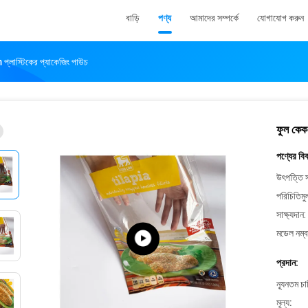
বাড়ি
পণ্য
আমাদের সম্পর্কে
যোগাযোগ করুন
্লাস্টিকের প্যাকেজিং পাউচ
ফুল কেক
পণ্যের বি
উৎপত্তি স
পরিচিতিমু
সাক্ষ্যদান:
মডেল নম্ব
প্রদান:
ন্যূনতম চ
মূল্য: