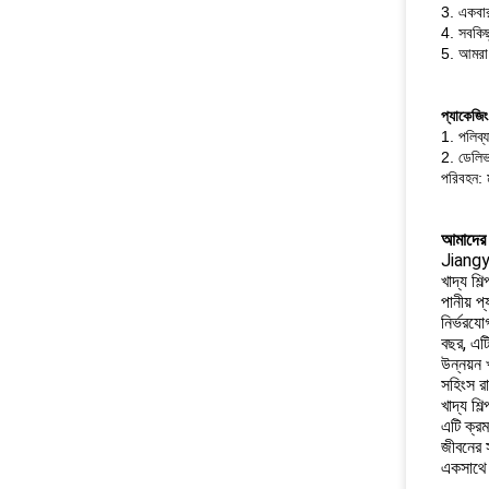
3. একবার
4. সবকিছ
5. আমরা 
প্যাকেজি
1. পলিব্যা
2. ডেলিভা
পরিবহন: 
আমাদের প
Jiangyi
খাদ্য শি
পানীয় প
নির্ভরয
বছর, এট
উন্নয়ন
সহিংস রা
খাদ্য শি
এটি ক্র
জীবনের 
একসাথে 