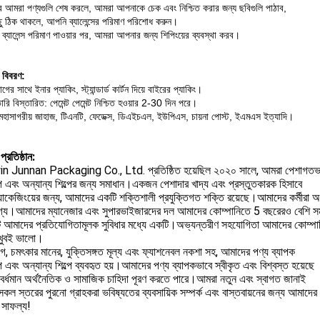
 আমরা পণ্যগুলি শেষ করলে, আমরা আপনাকে চেক এবং নিশ্চিত করার জন্য ছবিগুলি পাঠাব,
ু ঠিক থাকলে, আপনি ব্যালেন্সের পরিমাণ পরিশোধ করুন।
ব্যালেন্স পরিমাণ পাওয়ার পর, আমরা আপনার জন্য শিপিংয়ের ব্যবস্থা করব।
ং বিবরণ:
গের সাথে ইনার প্যাকিং, স্ট্যান্ডার্ড কার্টন দিয়ে বাইরের প্যাকিং।
রি বিস্তারিত: পেমেন্ট পেমেন্ট নিশ্চিত হওয়ার 2-30 দিন পরে।
মহাসাগরীয় জাহাজ, টিএনটি, ফেডেক্স, ডিএইচএল, ইউপিএস, চায়না পোস্ট, ইএমএস ইত্যাদি।
্রতিষ্ঠান:
n Junnan Packaging Co., Ltd. প্রতিষ্ঠিত হয়েছিল ২০২০ সালে, আমরা পেশাগতভাবে প্
ল্প এবং অন্যান্য শিল্পের জন্য সমাধান।একজন পেশাদার খাদ্য এবং প্রস্তুতকারক হিসাবে
্যাকেজিংয়ের জন্য, আমাদের একটি শক্তিশালী প্রযুক্তিগত শক্তি রয়েছে।আমাদের কর্মীরা অভ
োগ্য।আমাদের ম্যানেজার এবং সুপারভাইজারদের দল আমাদের কোম্পানিতে 5 বছরেরও বেশি স
ি আমাদের প্রতিযোগিতামূলক সুবিধার মধ্যে একটি।অভ্যন্তরীণ সহযোগিতা আমাদের কোম্পা
 খুবই ভালো।
গ, চমৎকার মানের, যুক্তিসঙ্গত মূল্য এবং ফ্যাশনেবল নকশা সহ, আমাদের পণ্য ব্যাপক
ল্প এবং অন্যান্য শিল্পে ব্যবহৃত হয়।আমাদের পণ্য ব্যাপকভাবে স্বীকৃত এবং বিশ্বস্ত হয়েছে
মবর্ধমান অর্থনৈতিক ও সামাজিক চাহিদা পূরণ করতে পারে।আমরা নতুন এবং স্বাগত জানাই
সকল স্তরের পুরনো গ্রাহকরা ভবিষ্যতের ব্যবসায়িক সম্পর্ক এবং বাস্তবায়নের জন্য আমাদ
সাফল্য!