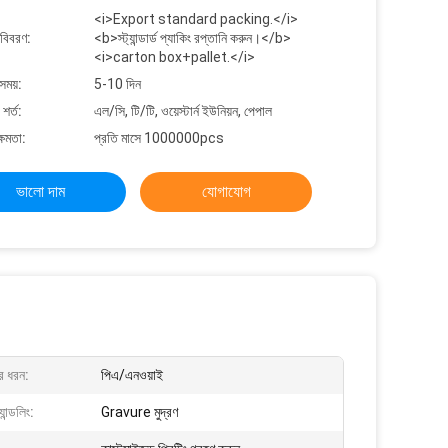
<i>Export standard packing.</i>
 বিবরণ:
<b>স্ট্যান্ডার্ড প্যাকিং রপ্তানি করুন।</b>
<i>carton box+pallet.</i>
সময়:
5-10 দিন
শর্ত:
এল/সি, টি/টি, ওয়েস্টার্ন ইউনিয়ন, পেপাল
্ষমতা:
প্রতি মাসে 1000000pcs
ভালো দাম
যোগাযোগ
ের ধরন:
পিএ/এনওয়াই
ান্ডলিং:
Gravure মুদ্রণ