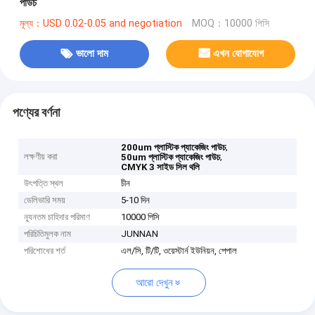
পাউচ
মূল্য：USD 0.02-0.05 and negotiation
MOQ：10000 পিসি
ভালো দাম
এখন যোগাযোগ
পণ্যের বর্ণনা
,
200um প্লাস্টিক প্যাকেজিং পাউচ
লক্ষণীয় করা
,
50um প্লাস্টিক প্যাকেজিং পাউচ
CMYK 3 সাইড সিল থলি
উৎপত্তি স্থল
চীন
ডেলিভারি সময়
5-10 দিন
ন্যূনতম চাহিদার পরিমাণ
10000 পিসি
পরিচিতিমুলক নাম
JUNNAN
পরিশোধের শর্ত
এল/সি, টি/টি, ওয়েস্টার্ন ইউনিয়ন, পেপাল
আরো দেখুন