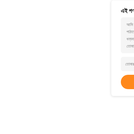
এই পণ্
আমি 
পাঠাত
ধন্যব
তোমা