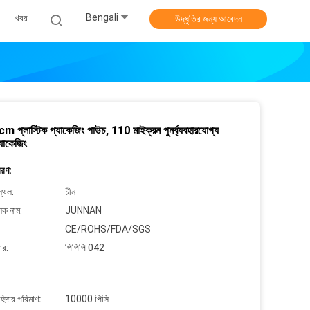
Bengali
খবর
উদ্ধৃতির জন্য আবেদন
প্লাস্টিক প্যাকেজিং পাউচ, 110 মাইক্রন পুনর্ব্যবহারযোগ্য
্যাকেজিং
বরণ:
্থল:
চীন
লক নাম:
JUNNAN
CE/ROHS/FDA/SGS
ার:
পিপিপি 042
াহিদার পরিমাণ:
10000 পিসি