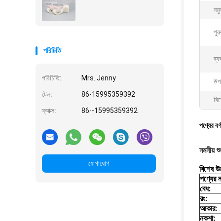
নমু
পুর
পরিচিতি
ব্য
পরিচিতি:
Mrs. Jenny
উপ
টেল:
86-15995359392
বিশ
ফ্যাক্স:
86--15995359392
পণ্যের বর্
নমনীয় শ
যোগাযোগ
বিশেষ উ
পণ্যের ন
বেধ:
রং:
আকার:
নকশা: