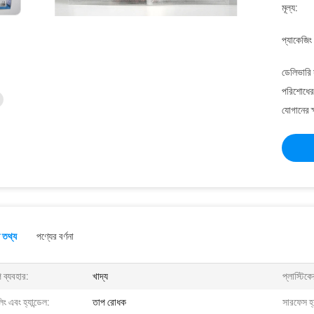
মূল্য:
প্যাকেজিং
ডেলিভারি 
পরিশোধের 
যোগানের ক
 তথ্য
পণ্যের বর্ণনা
্প ব্যবহার:
খাদ্য
প্লাস্টিক
িং এবং হ্যান্ডেল:
তাপ রোধক
সারফেস হ্য