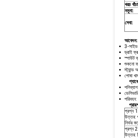
খরচ বাঁচ
নমুনা:
সেবা:
আবেদন:
3-সাইড 
ড্রাই ফ
স্পাউট ব
শুকনো ফল
স্ট্যান্ড
পোষা খাদ
প্যাক
পলিব্যাগ
ডেলিভারি
পরিবহন:
প্রায
প্রশ্ন 1
উত্তর: 
নির্ভর 
প্রশ্ন 
উত্তর: 