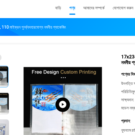
বাড়ি
পণ্য
আমাদের সম্পর্কে
যোগাযোগ করুন
10 মাইক্রন পুনর্ব্যবহারযোগ্য নমনীয় প্যাকেজিং
17x23cm 
নমনীয় প
পণ্যের বি
উৎপত্তি স
পরিচিতিমু
সাক্ষ্যদান:
মডেল নম্ব
প্রদান:
ন্যূনতম চ