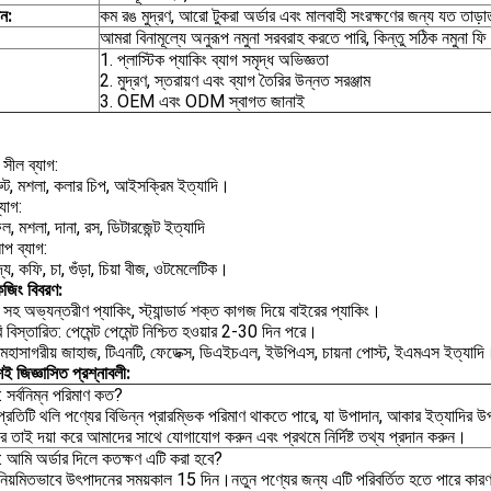
ান:
কম রঙ মুদ্রণ, আরো টুকরা অর্ডার এবং মালবাহী সংরক্ষণের জন্য যত তাড়াত
আমরা বিনামূল্যে অনুরূপ নমুনা সরবরাহ করতে পারি, কিন্তু সঠিক নমুনা ফ
1. প্লাস্টিক প্যাকিং ব্যাগ সমৃদ্ধ অভিজ্ঞতা
2. মুদ্রণ, স্তরায়ণ এবং ব্যাগ তৈরির উন্নত সরঞ্জাম
3. OEM এবং ODM স্বাগত জানাই
সীল ব্যাগ:
্রুট, মশলা, কলার চিপ, আইসক্রিম ইত্যাদি।
্যাগ:
, মশলা, দানা, রস, ডিটারজেন্ট ইত্যাদি
 আপ ব্যাগ:
্য, কফি, চা, গুঁড়া, চিয়া বীজ, ওটমেলেটিক।
েজিং বিবরণ:
 সহ অভ্যন্তরীণ প্যাকিং, স্ট্যান্ডার্ড শক্ত কাগজ দিয়ে বাইরের প্যাকিং।
 বিস্তারিত: পেমেন্ট পেমেন্ট নিশ্চিত হওয়ার 2-30 দিন পরে।
 মহাসাগরীয় জাহাজ, টিএনটি, ফেডেক্স, ডিএইচএল, ইউপিএস, চায়না পোস্ট, ইএমএস ইত্যাদি
়শই জিজ্ঞাসিত প্রশ্নাবলী:
: সর্বনিম্ন পরিমাণ কত?
প্রতিটি থলি পণ্যের বিভিন্ন প্রারম্ভিক পরিমাণ থাকতে পারে, যা উপাদান, আকার ইত্যাদির উ
করে তাই দয়া করে আমাদের সাথে যোগাযোগ করুন এবং প্রথমে নির্দিষ্ট তথ্য প্রদান করুন।
2: আমি অর্ডার দিলে কতক্ষণ এটি করা হবে?
নিয়মিতভাবে উৎপাদনের সময়কাল 15 দিন।নতুন পণ্যের জন্য এটি পরিবর্তিত হতে পারে কার