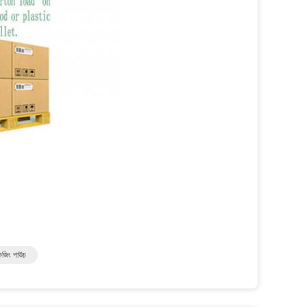
েজিং পাউচ