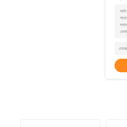
আমি আ
পারে
ধন্যব
তোমা