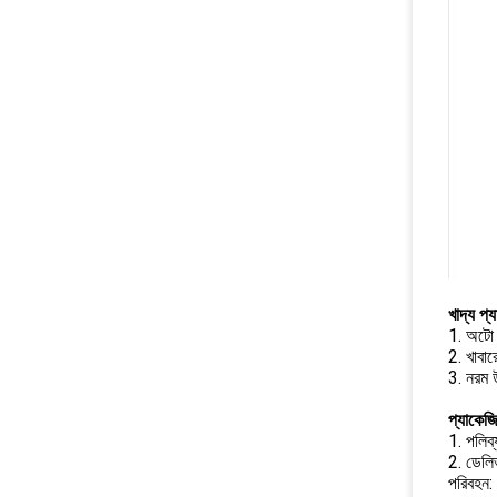
খাদ্য প্য
1. অটো 
2. খাবারে
3. নরম উ
প্যাকেজি
1. পলিব্য
2. ডেলিভ
পরিবহন: