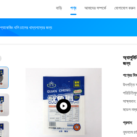
বাড়ি
পণ্য
আমাদের সম্পর্কে
যোগাযোগ করুন
ম প্যাকেজিং থলি চালের খাদ্যশস্যের জন্য
অ্যালুমি
জন্য
পণ্যের বি
উৎপত্তি স
পরিচিতিমু
সাক্ষ্যদান:
মডেল নম্ব
প্রদান:
ন্যূনতম চ