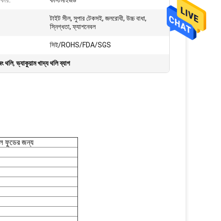
আকার:
কাস্টমাইজড
টাইট সীল, সুপার টেকসই, জলরোধী, উচ্চ বাধা,
স্নিগ্ধতা, ফ্যাশনেবল
সিই/ROHS/FDA/SGS
জিং থলি
,
ভ্যাকুয়াম খাদ্য থলি ব্যাগ
়াল ফুডের জন্য