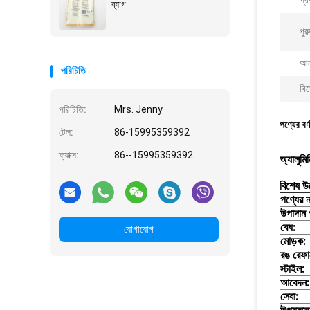
প্র
ব্যাগ
পুর
আব
পরিচিতি
বিশ
পরিচিতি:
Mrs. Jenny
পণ্যের বর্
টেল:
86-15995359392
ফ্যাক্স:
86--15995359392
অ্যালুমি
বিশেষ উ
পণ্যের ন
উপাদান 
বেধ:
যোগাযোগ
মোড়ক:
রঙ রেফার
স্টাইল:
আবেদন:
সেবা: