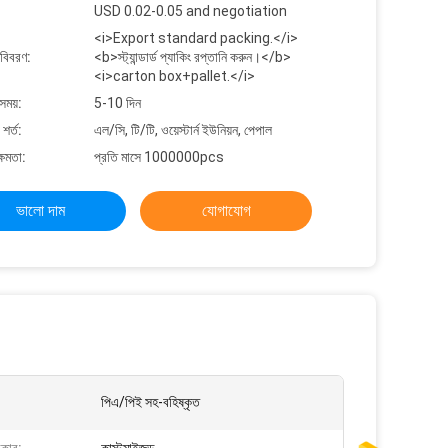
USD 0.02-0.05 and negotiation
<i>Export standard packing.</i>
 বিবরণ:
<b>স্ট্যান্ডার্ড প্যাকিং রপ্তানি করুন।</b>
<i>carton box+pallet.</i>
সময়:
5-10 দিন
শর্ত:
এল/সি, টি/টি, ওয়েস্টার্ন ইউনিয়ন, পেপাল
্ষমতা:
প্রতি মাসে 1000000pcs
ভালো দাম
যোগাযোগ
পিএ/পিই সহ-বহিষ্কৃত