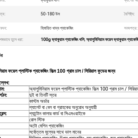
কার:
ভ্যাকুয়াম থলি
ব্যাগের 
ুত্ব:
50-180 উম
বৈশিষ্ট্য:
েদন:
হিমায়িত খাদ্য প্যাকেজিং
সনদপত্র:
েষভাবে তুলে ধরা:
100g ভ্যাকুয়াম প্যাকেজিং থলি
,
অ্যালুমিনিয়াম ফয়েল ভ্যাকুয়াম প্যাকে
ণনা
নিয়াম ফয়েল প্লাস্টিক প্যাকেজিং ফিল্ম 100 গ্রাম চাল / সিরিয়াল ফুডের জন্য
ল্লেখ:
াম:
অ্যালুমিনিয়াম ফয়েল প্লাস্টিক প্যাকেজিং ফিল্ম 100 গ্রাম চাল / সিরিয
গঠন:
দুই বা তিনটি স্তর
কাস্টম অর্ডার
প্যালেট বা বেল বা গ্রাহকের অনুরোধ অনুযায়ী
েন্স:
প্যান্টোন কালার কার্ড বা সিএমওয়াইকে
রোল স্টিক
অটো মেশিন প্যাকেজিং
সর্বোত্তম মূল্যের সাথে ভাল মানের