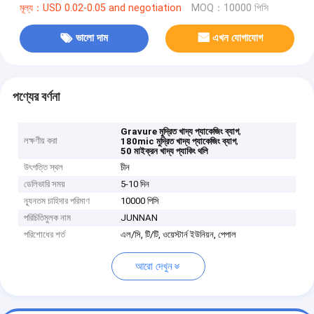
মূল্য：USD 0.02-0.05 and negotiation
MOQ：10000 পিসি
ভালো দাম
এখন যোগাযোগ
পণ্যের বর্ণনা
,
Gravure মুদ্রিত খাদ্য প্যাকেজিং ব্যাগ
লক্ষণীয় করা
,
180mic মুদ্রিত খাদ্য প্যাকেজিং ব্যাগ
50 মাইক্রন খাদ্য প্যাকিং থলি
উৎপত্তি স্থল
চীন
ডেলিভারি সময়
5-10 দিন
ন্যূনতম চাহিদার পরিমাণ
10000 পিসি
পরিচিতিমুলক নাম
JUNNAN
পরিশোধের শর্ত
এল/সি, টি/টি, ওয়েস্টার্ন ইউনিয়ন, পেপাল
আরো দেখুন