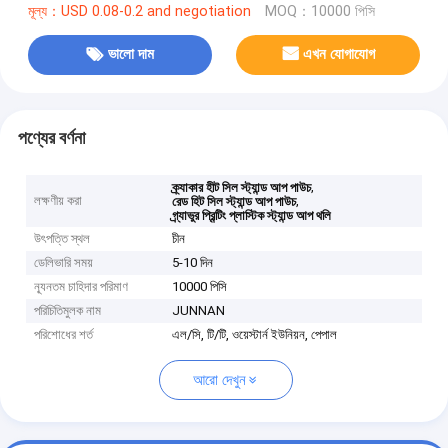
মূল্য：USD 0.08-0.2 and negotiation
MOQ：10000 পিসি
ভালো দাম
এখন যোগাযোগ
পণ্যের বর্ণনা
,
ক্র্যাকার হীট সিল স্ট্যান্ড আপ পাউচ
লক্ষণীয় করা
,
রেড হিট সিল স্ট্যান্ড আপ পাউচ
গ্র্যাভুর প্রিন্টিং প্লাস্টিক স্ট্যান্ড আপ থলি
উৎপত্তি স্থল
চীন
ডেলিভারি সময়
5-10 দিন
ন্যূনতম চাহিদার পরিমাণ
10000 পিসি
পরিচিতিমুলক নাম
JUNNAN
পরিশোধের শর্ত
এল/সি, টি/টি, ওয়েস্টার্ন ইউনিয়ন, পেপাল
আরো দেখুন