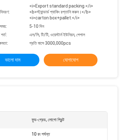
<i>Export standard packing.</i>
 বিবরণ:
<b>স্ট্যান্ডার্ড প্যাকিং রপ্তানি করুন।</b>
<i>carton box+pallet.</i>
সময়:
5-10 দিন
শর্ত:
এল/সি, টি/টি, ওয়েস্টার্ন ইউনিয়ন, পেপাল
্ষমতা:
প্রতি মাসে 3000,000pcs
ভালো দাম
যোগাযোগ
ফুড-গ্রেড, লোগো প্রিন্ট
10 রং পর্যন্ত