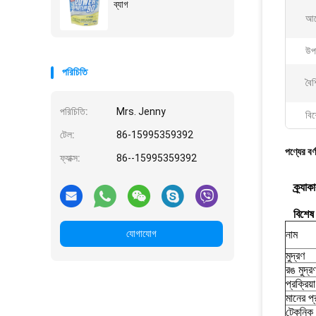
ব্যাগ
আব
উপ
পরিচিতি
বৈশি
পরিচিতি:
Mrs. Jenny
বিশ
টেল:
86-15995359392
পণ্যের বর্
ফ্যাক্স:
86--15995359392
ক্র্যা
বিশেষ
যোগাযোগ
নাম
মুদ্রণ
রঙ মুদ্র
প্রক্রিয়
মানের প্
টেকনিক