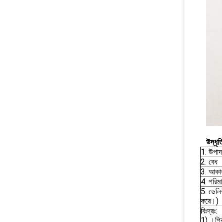
উদ্ধৃত
1. উপাদ
2. বেধ
3. আকার
4. পরিম
5. ডেলি
করে।)
বিঃদ্রঃ:
1) ।প্রি