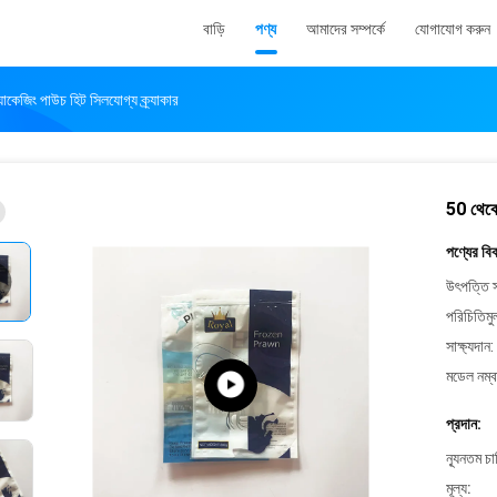
বাড়ি
পণ্য
আমাদের সম্পর্কে
যোগাযোগ করুন
াকেজিং পাউচ হিট সিলযোগ্য ক্র্যাকার
50 থেকে 
পণ্যের বি
উৎপত্তি স
পরিচিতিমু
সাক্ষ্যদান:
মডেল নম্ব
প্রদান:
ন্যূনতম চ
মূল্য: