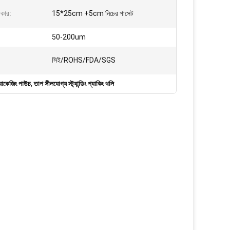
আকার:
15*25cm +5cm নিচের গাসেট
50-200um
সিই/ROHS/FDA/SGS
্যাকেজিং পাউচ
,
তাপ সীলযোগ্য স্ট্যান্ডিং প্যাকিং থলি