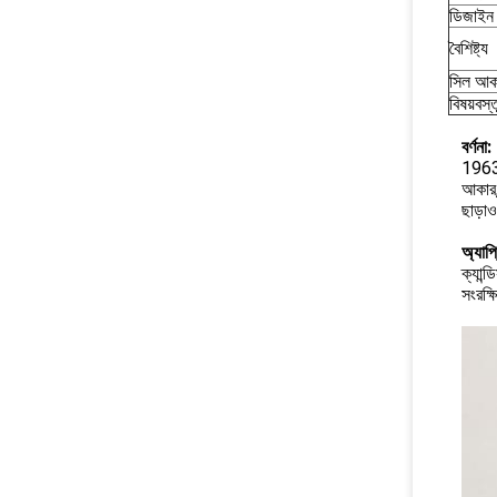
ডিজাইন স
বৈশিষ্ট্য
সিল আকা
বিষয়বস্ত
বর্ণনা:
1963 
আকার,
ছাড়া
অ্যাপ
ক্যান্
সংরক্