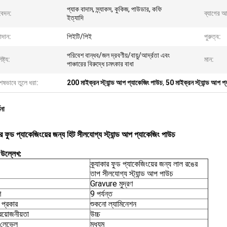
প্যাক বাদাম, স্ন্যাকস, কুকিজ, পাউডার, কফি
েদন:
ব্যাগের 
ইত্যাদি
াদান:
পিইটি/পিই
পুরুত্ব:
পরিবেশ বান্ধব/জল দ্রবণীয়/বায়ু/আর্দ্রতা এবং
ষ্ট্য:
মান:
পাঞ্চারের বিরুদ্ধে চমৎকার বাধা
েষভাবে তুলে ধরা:
200 মাইক্রন স্ট্যান্ড আপ প্যাকেজিং পাউচ
,
50 মাইক্রন স্ট্যান্ড আপ প
ণনা
কার ফুড প্যাকেজিংয়ের জন্য হিট সীলযোগ্য স্ট্যান্ড আপ প্যাকেজিং পাউচ
 উল্লেখ:
ক্র্যাকার ফুড প্যাকেজিংয়ের জন্য লাল রঙের
তাপ সীলযোগ্য স্ট্যান্ড আপ পাউচ
Gravure মুদ্রণ
ণ
9 পর্যন্ত
া প্রকার
শুকনো ল্যামিনেশন
রয়োজনীয়তা
উচ্চ
 লেভেল
মধ্যম