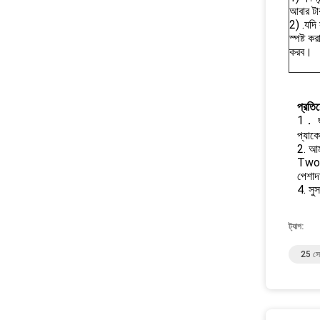
আবার টা
2) .যদি
স্পষ্ট ক
করব।
প্রতি
1． জুন
প্যাক
2. আম
Two. দ
পেশাদা
4. সুস
ট্যাগ:
25 সেম